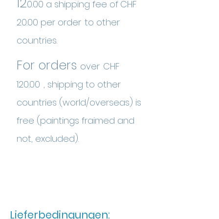
12
0.00
a shipping fee
of
CHF
20.00
per order
to other
countries.
For orders
over
CHF
120.00
, shipping to other
countries (world/overseas) is
free (paintings fraimed and
not, excluded).
Lieferbedingungen: