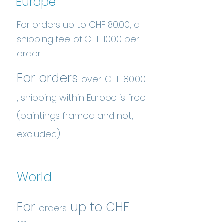
Europe
For orders up to CHF 80.00, a
shipping
fee
of
CHF 10.00
per
order
.
For orders
over
CHF 80.00
, shipping within Europe is free
(paintings framed and not,
excluded).
World
For
up to
CHF
orders