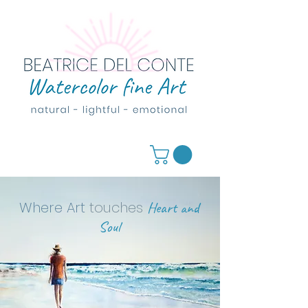
Where Art
touches
Heart and
Soul