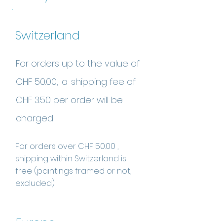
Switzerland
For orders up to the value of
CHF 50.00,
a
shipping fee of
CHF 3.50 per order will be
charged
.
For orders
over
CHF 50.00
,
shipping within Switzerland is
free (paintings framed or not,
excluded).