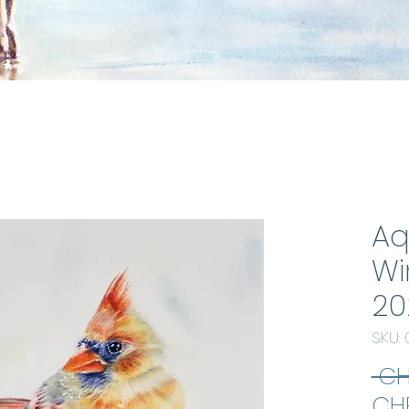
Aq
Wi
20
SKU: 
 CH
CHF