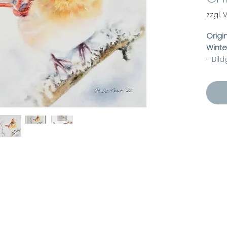
zzgl.
Origin
Winte
- Bil
- Ra
- Pas
- Rah
- Kun
Aufh