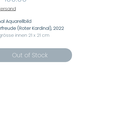
Price
 Versand
al Aquarellbild
rfreude (Roter Kardinal),
2022
dgrösse innen 21 x 21 cm
hmengrösse aussen 30 x 30 cm
separtout auf Mass
Out of Stock
men aus Echtholz, weiss lasiert
stglas (sehr leicht zum
ängen)