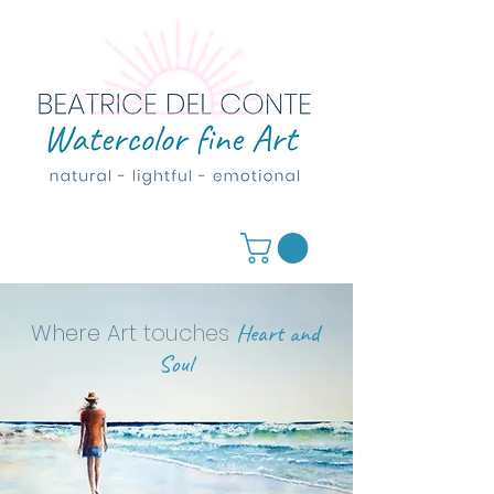
Where Art
touches
Heart and
Soul