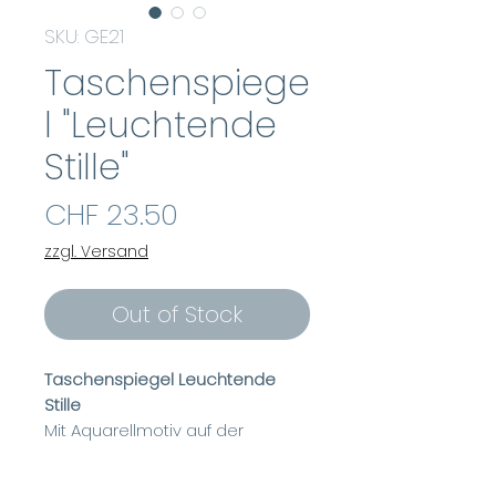
SKU: GE21
Taschenspiege
l "Leuchtende
Stille"
Price
CHF 23.50
zzgl. Versand
Out of Stock
Taschenspiegel Leuchtende
Stille
Mit Aquarellmotiv auf der
Vorderseite
Rückseite mit Ornamenten