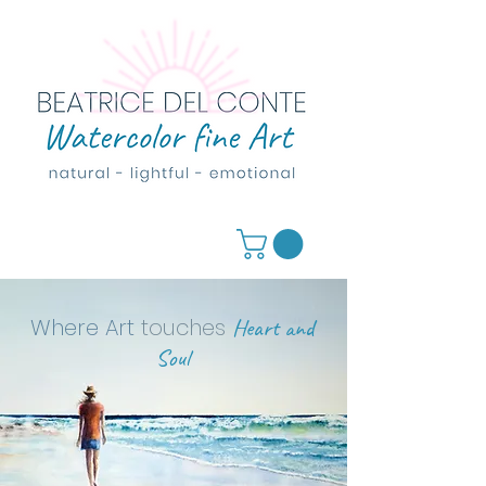
Where Art
touches
Heart and
Soul